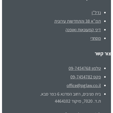
נדל"ן
תמ"א 38 והתחדשות עירונית
דיני קמעונאות ואופנה
מסחרי
צור קשר
טלפון 09-7454768
פקס 09-7454782
office@pglaw.co.il
בית מניבים, רחוב הסדנא 6 כפר סבא.
ת.ד. 7020, מיקוד 4464102