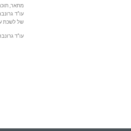
מתאר, תוכנ
של לשכת עור
עו"ד גרונברג הוסמך