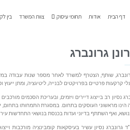
דף הבית
אודות
תחומי עיסוק
צוות המשרד
בין לקו
ונן גרונברג​
גרונברג, שותף, הצטרף למשרד לאחר מספר שנות עבודה במשר
י קרקעות פרטיים בפרויקטים לבנייה, ליטיגציה, ומתן ייעוץ ו
ברג נסיון רב בייצוג דיירים ויזמים, ובעריכת הסכמים מורכב
שה הינו מראשוני העוסקים בתחום. במסגרת התמחותו בתחום, יי
שא, ואף השתתף בדיוני ועדות בכנסת בנושאי התחדשות עירונית
ו"ד גרונברג נסיון עשיר בעיסקאות קומבינציה מורכבות וייצ