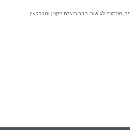
במשפטים (LL.B), אוניברסיטת תל אביב, הסמכה לגישור, חבר בועדת הקנין ומקרקעין