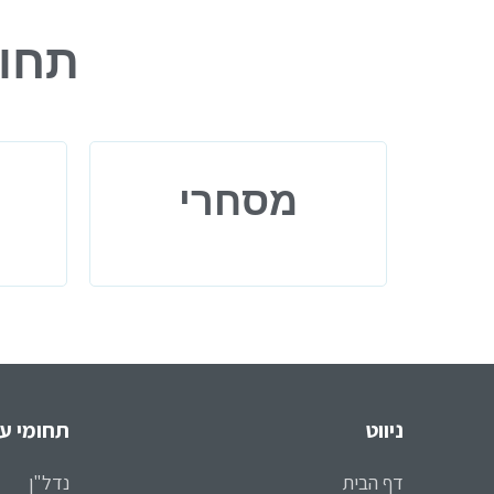
תחומ
מסחרי
ניווט
תחומי עי
דף הבית
נדל"ן