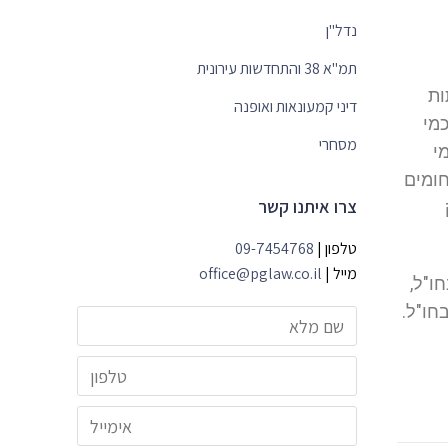
נדל"ן
תמ"א 38 והתחדשות עירונית
ות
דיני קמעונאות ואופנה
כמי
מסחרי
י
חומים
צרו איתנו קשר
טלפון |
09-7454768
מייל |
office@pglaw.co.il
ו"ל,
חו"ל.