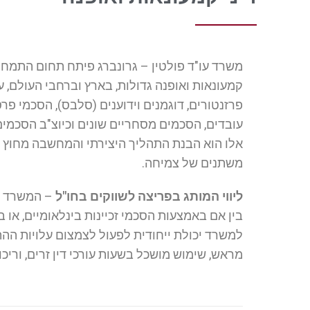
משרד עו"ד פולטין – גרונברג פיתח תחום התמחות
קמעונאות ואופנה גדולות, בארץ וברחבי העולם, ע
פרזנטורים, דוגמנים וידוענים (סלבס), הסכמי פר
עובדים, הסכמים מסחריים שונים וכיוצ"ב הסכמים
אלו הוא
הבנת
ה
תהליך היצירתי והמחשבה מחוץ 
משתנים של צמיחה.
ליווי המותג בפריצה לשווקים בחו"ל
– המשרד פי
בין אם באמצעות הסכמי זכיינות בינלאומיים, או
למשרד יכולת ייחודית לפעול לצמצום עלויות הה
מראש, שימוש מושכל בשעות עורכי דין זרים, ורי