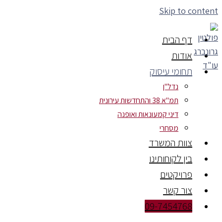
Skip to content
דף הבית
אודות
תחומי עיסוק
נדל"ן
תמ"א 38 והתחדשות עירונית
דיני קמעונאות ואופנה
מסחרי
צוות המשרד
בין לקוחותינו
פרויקטים
צור קשר
09-7454768