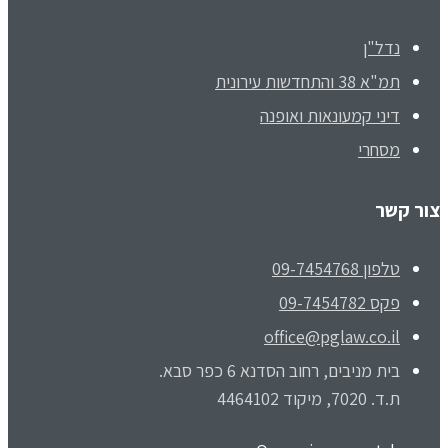
נדל"ן
תמ"א 38 והתחדשות עירונית
דיני קמעונאות ואופנה
מסחרי
צור קשר
טלפון 09-7454768
פקס 09-7454782
office@pglaw.co.il
בית מניבים, רחוב הסדנא 6 כפר סבא.
ת.ד. 7020, מיקוד 4464102